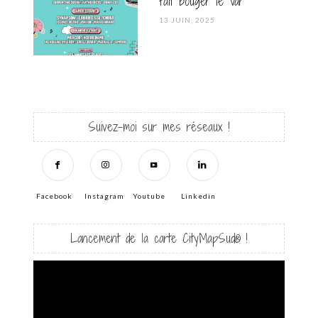
fait bouger le Var
POSTED
13 JUIN, 2025
ON
Suivez-moi sur mes réseaux !
Facebook
Instagram
Youtube
Linkedin
Lancement de la carte CityMapSud® !
Lecteur
vidéo