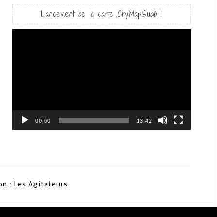
Lancement de la carte CityMapSud® !
Lecteur
vidéo
00:00
13:42
on :
Les Agitateurs