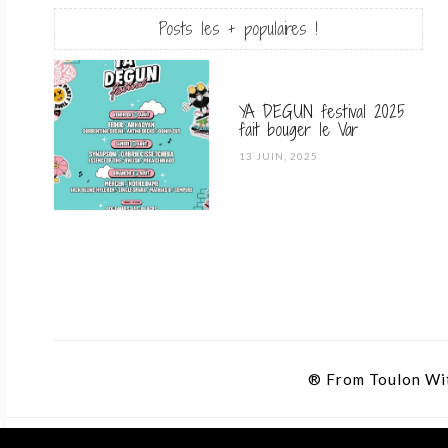
Posts les + populaires !
YA DEGUN festival 2025
fait bouger le Var
POSTED
13 JUIN, 2025
ON
® From Toulon Wi