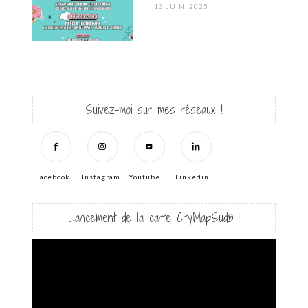
POSTED
13 JUIN, 2025
ON
Suivez-moi sur mes réseaux !
Facebook
Instagram
Youtube
Linkedin
Lancement de la carte CityMapSud® !
Lecteur
vidéo