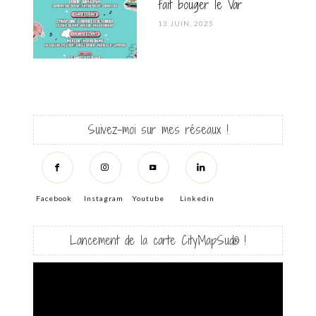
fait bouger le Var
POSTED
13 JUIN, 2025
ON
Suivez-moi sur mes réseaux !
Facebook
Instagram
Youtube
Linkedin
Lancement de la carte CityMapSud® !
Lecteur
vidéo