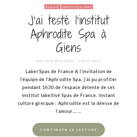
BEAUTÉ
INSTITUTS & SPAS
J’ai testé l’institut
Aphrodite Spa à
Giens
POSTED
PAR
JULIE WITH LOVE
7 AOÛT, 2015
ON
Label Spas de France A l’invitation de
l’équipe de l’Aphrodite Spa, j’ai pu profiter
pendant 1h30 de l’espace détente de cet
institut labellisé Spas de France. Instant
culture grecque : Aphrodite est la déesse de
l’amour… …
CONTINUER LA LECTURE