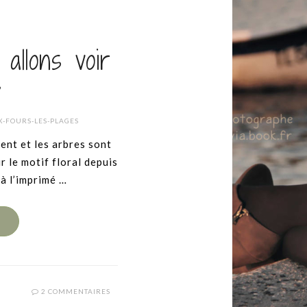
llons voir
»
X-FOURS-LES-PLAGES
tent et les arbres sont
r le motif floral depuis
à l’imprimé …
E
2 COMMENTAIRES