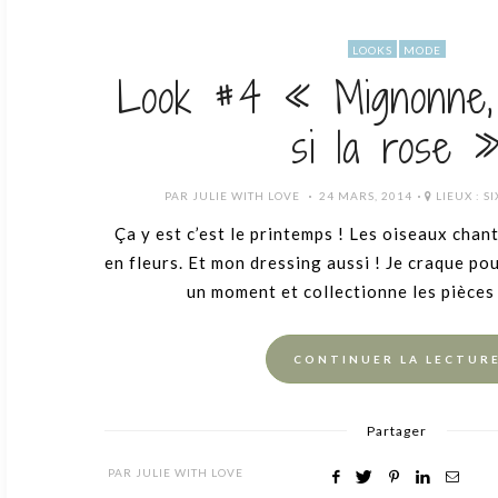
LOOKS
MODE
Look #4 « Mignonne, a
si la rose 
POSTED
PAR
JULIE WITH LOVE
24 MARS, 2014
LIEUX :
SI
ON
Ça y est c’est le printemps ! Les oiseaux chan
en fleurs. Et mon dressing aussi ! Je craque pou
un moment et collectionne les pièces 
CONTINUER LA LECTUR
Partager
PAR
JULIE WITH LOVE