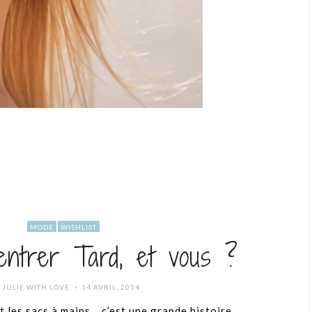
MODE
WISHLIST
entrer Tard, et vous ?
POSTED
R
JULIE WITH LOVE
14 AVRIL, 2014
ON
t les sacs à mains… c’est une grande histoire