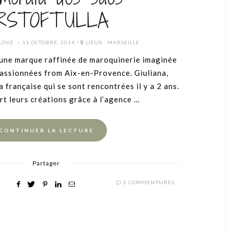
IRSTOFTULLA
POSTED
 LOVE
11 OCTOBRE, 2014
LIEUX :
MARSEILLE
ON
ne marque raffinée de maroquinerie imaginée
passionnées from Aix-en-Provence. Giuliana,
la française qui se sont rencontrées il y a 2 ans.
rt leurs créations grâce à l’agence …
CONTINUER LA LECTURE
Partager
2 COMMENTAIRES