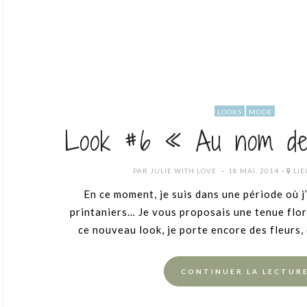
LOOKS
MODE
Look #6 « Au nom de
POSTED
PAR
JULIE WITH LOVE
18 MAI, 2014
LIE
ON
En ce moment, je suis dans une période où j
printaniers… Je vous proposais une tenue floral
ce nouveau look, je porte encore des fleurs,
CONTINUER LA LECTUR