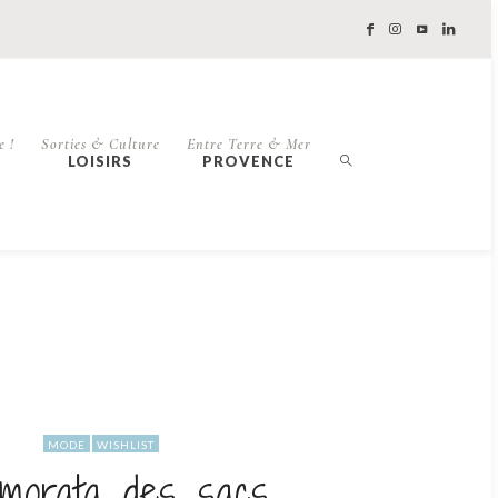
e !
Sorties & Culture
Entre Terre & Mer
LOISIRS
PROVENCE
MODE
WISHLIST
amorata des sacs