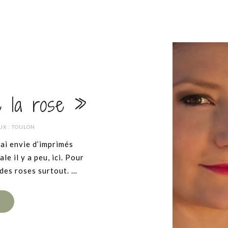
 la rose »
UX :
TOULON
’ai envie d’imprimés
e il y a peu, ici. Pour
 des roses surtout. …
E