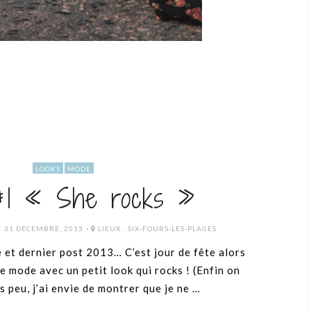
LOOKS
MODE
#1 « She rocks »
POSTED
31 DÉCEMBRE, 2013
LIEUX :
SIX-FOURS-LES-PLAGES
ON
e et dernier post 2013… C’est jour de fête alors
e mode avec un petit look qui rocks ! (Enfin on
s peu, j’ai envie de montrer que je ne …