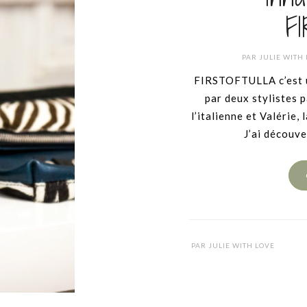
F
PAR
JULIE WITH
FIRSTOFTULLA c’est u
par deux stylistes 
l’italienne et Valérie, 
J’ai découve
PAR
JULIE WITH LOVE