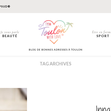
PSUD®
Je vous parle
Être en form
BEAUTÉ
SPORT
BLOG DE BONNES ADRESSES À TOULON
TAG ARCHIVES
Inn