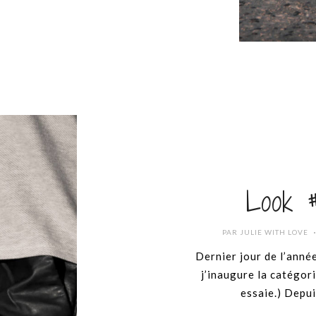
Look 
PAR
JULIE WITH LOVE
Dernier jour de l’anné
j’inaugure la catégori
essaie.) Depui