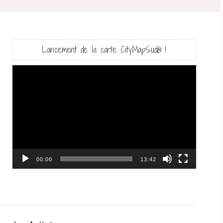
Lancement de la carte CityMapSud® !
Lecteur
vidéo
00:00
13:42