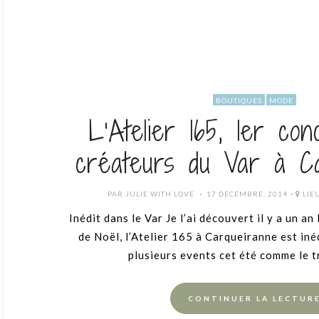
BOUTIQUES
MODE
L’Atelier 165, 1er con
créateurs du Var à Ca
POSTED
PAR
JULIE WITH LOVE
17 DÉCEMBRE, 2014
LIEU
ON
Inédit dans le Var Je l’ai découvert il y a un an
de Noël, l’Atelier 165 à Carqueiranne est iné
plusieurs events cet été comme le t
CONTINUER LA LECTUR