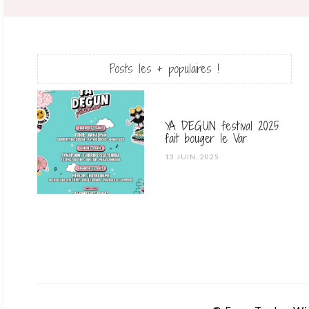
Posts les + populaires !
YA DEGUN festival 2025
fait bouger le Var
POSTED
13 JUIN, 2025
ON