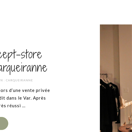
cept-store
rqueiranne
X :
CARQUEIRANNE
 lors d’une vente privée
dit dans le Var. Après
rès réussi …
E