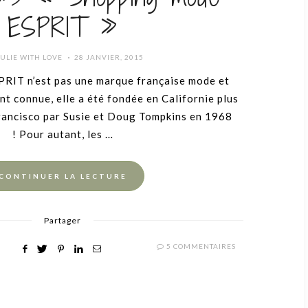
ESPRIT »
POSTED
JULIE WITH LOVE
28 JANVIER, 2015
ON
RIT n’est pas une marque française mode et
nt connue, elle a été fondée en Californie plus
rancisco par Susie et Doug Tompkins en 1968
! Pour autant, les …
CONTINUER LA LECTURE
Partager
5 COMMENTAIRES