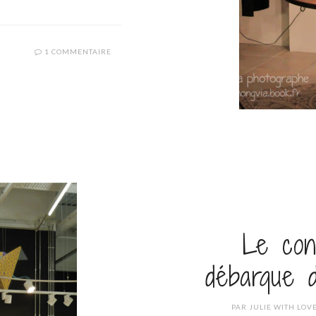
1 COMMENTAIRE
Le con
débarque 
PAR
JULIE WITH LOV