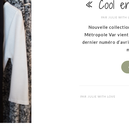
« Cool en
PAR
JULIE WITH 
Nouvelle collecti
Métropole Var vient
dernier numéro d’avri
m
PAR
JULIE WITH LOVE