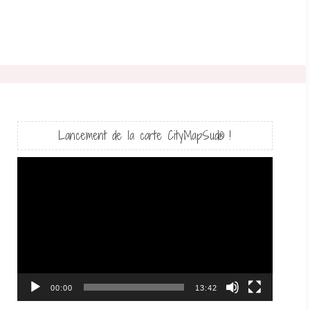
Lancement de la carte CityMapSud® !
Lecteur
vidéo
00:00
13:42