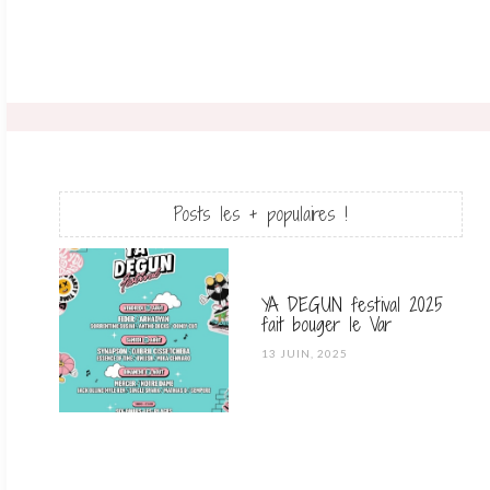
Posts les + populaires !
YA DEGUN festival 2025
fait bouger le Var
POSTED
13 JUIN, 2025
ON