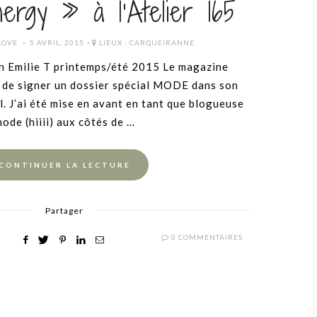
ergy » à l’Atelier 165
POSTED
LOVE
5 AVRIL, 2015
LIEUX :
CARQUEIRANNE
ON
on Emilie T printemps/été 2015 Le magazine
 de signer un dossier spécial MODE dans son
l. J’ai été mise en avant en tant que blogueuse
ode (hiiii) aux côtés de …
CONTINUER LA LECTURE
Partager
0 COMMENTAIRES