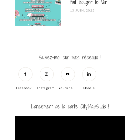
fait bouger le Var
POSTED
13 JUIN, 2025
ON
Suivez-moi sur mes réseaux !
Facebook
Instagram
Youtube
Linkedin
Lancement de la carte CityMapSud® !
Lecteur
vidéo