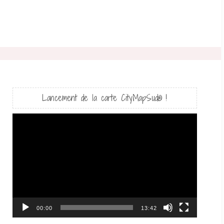
Lancement de la carte CityMapSud® !
Lecteur
vidéo
00:00
13:42