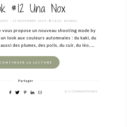
ok #12 Una Nox
POSTED
 LOVE
21 NOVEMBRE, 2014
LIEUX :
BANDOL
ON
e vous propose un nouveau shooting mode by
un look aux couleurs automnales : du kaki, du
aussi des plumes, des poils, du cuir, du léo, …
CONTINUER LA LECTURE
Partager
2 COMMENTAIRES