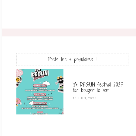
Posts les + populaires !
YA DEGUN festival 2025
fait bouger le Var
POSTED
13 JUIN, 2025
ON