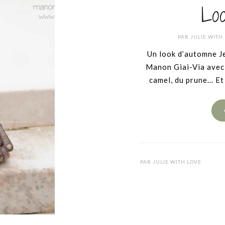
Lo
PAR
JULIE WITH
Un look d’automne J
Manon Giai-Via avec 
camel, du prune… Et 
PAR
JULIE WITH LOVE