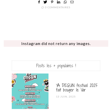
3 COMMENTAIRES
Instagram did not return any images.
Posts les + populaires !
YA DEGUN festival 2025
fait bouger le Var
POSTED
13 JUIN, 2025
ON