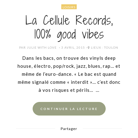
LOISIRS
La Cellule Records,
100% good vibes
POSTED
PAR
JULIE WITH LOVE
3 AVRIL, 2015
LIEUX :
TOULON
ON
Dans les bacs, on trouve des vinyls deep
house, électro, pop/rock, jazz, blues, rap… et
même de l’euro-dance. « Le bac est quand
même signalé comme « interdit »… c’est donc
à vos risques et périls… …
CONTINUER LA LECTURE
Partager