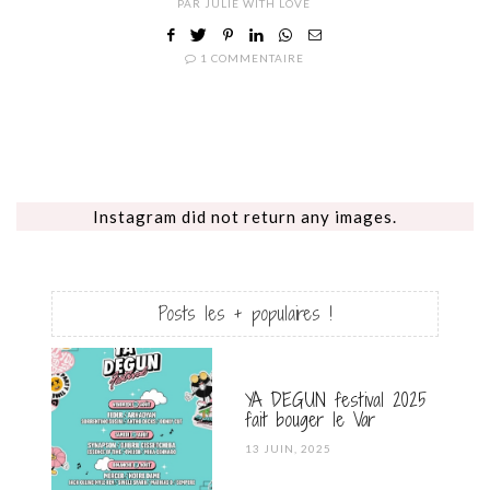
PAR
JULIE WITH LOVE
1 COMMENTAIRE
Instagram did not return any images.
Posts les + populaires !
YA DEGUN festival 2025
fait bouger le Var
POSTED
13 JUIN, 2025
ON