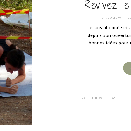
Revivez l
PAR
JULIE WITH L
Je suis abonnée et 
depuis son ouvertur
bonnes idées pour 
PAR
JULIE WITH LOVE