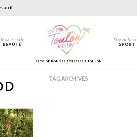
PSUD®
Je vous parle
Être en form
BEAUTÉ
SPORT
BLOG DE BONNES ADRESSES À TOULON
TAG ARCHIVES
OD