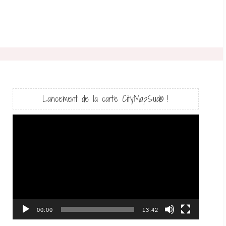
Lancement de la carte CityMapSud® !
Lecteur
vidéo
00:00
13:42