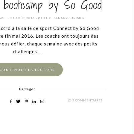
e bootcamp by So Good
POSTED
OVE
31 AOÛT, 2016
LIEUX :
SANARY-SUR-MER
ON
accro à la salle de sport Connect by So Good
e fin mai 2016. Les coachs ont toujours des
nous défier, chaque semaine avec des petits
challenges …
CONTINUER LA LECTURE
Partager
2 COMMENTAIRES