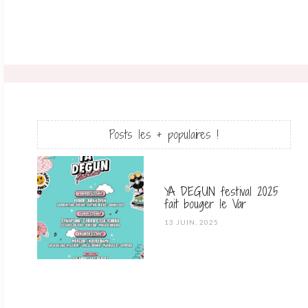
Posts les + populaires !
YA DEGUN festival 2025
fait bouger le Var
POSTED
13 JUIN, 2025
ON