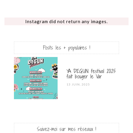
Instagram did not return any images.
Posts les + populaires !
YA DEGUN festival 2025
fait bouger le Var
POSTED
13 JUIN, 2025
ON
Suivez-moi sur mes réseaux !