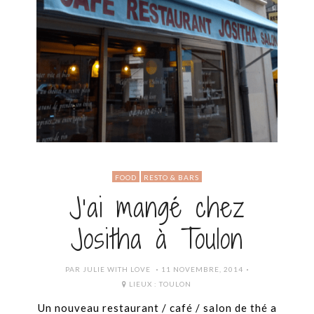
FOOD
RESTO & BARS
J’ai mangé chez
Jositha à Toulon
POSTED
PAR
JULIE WITH LOVE
11 NOVEMBRE, 2014
ON
LIEUX :
TOULON
Un nouveau restaurant / café / salon de thé a