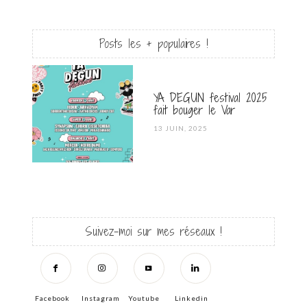
Posts les + populaires !
YA DEGUN festival 2025
fait bouger le Var
POSTED
13 JUIN, 2025
ON
Suivez-moi sur mes réseaux !
Facebook
Instagram
Youtube
Linkedin