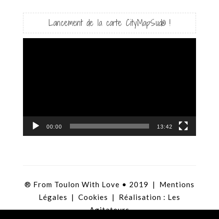
Lancement de la carte CityMapSud® !
Lecteur
vidéo
00:00
13:42
® From Toulon With Love • 2019 |
Mentions
Légales
|
Cookies
| Réalisation :
Les
Agitateurs