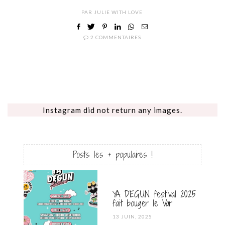
PAR
JULIE WITH LOVE
2 COMMENTAIRES
Instagram did not return any images.
Posts les + populaires !
YA DEGUN festival 2025
fait bouger le Var
POSTED
13 JUIN, 2025
ON