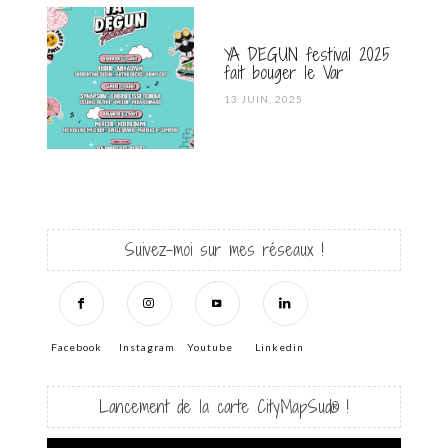
YA DEGUN festival 2025
fait bouger le Var
POSTED
13 JUIN, 2025
ON
Suivez-moi sur mes réseaux !
Facebook
Instagram
Youtube
Linkedin
Lancement de la carte CityMapSud® !