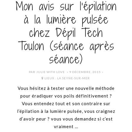
Mon avis sur l’épilation
à la lumière pulsée
chez Dépil Tech
Toulon (séance après
séance)
POSTED
PAR
JULIE WITH LOVE
9 DÉCEMBRE, 2015
ON
LIEUX :
LA SEYNE-SUR-MER
Vous hésitez à tester une nouvelle méthode
pour éradiquer vos poils définitivement ?
Vous entendez tout et son contraire sur
l’épilation à la lumière pulsée, vous craignez
d’avoir peur ? vous vous demandez si c’est
vraiment …