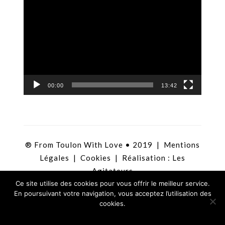
Lecteur
vidéo
00:00
13:42
® From Toulon With Love • 2019 |
Mentions
Légales
|
Cookies
| Réalisation :
Les
Agitateurs
Ce site utilise des cookies pour vous offrir le meilleur service.
En poursuivant votre navigation, vous acceptez l’utilisation des
cookies.
Ok !
En savoir plus